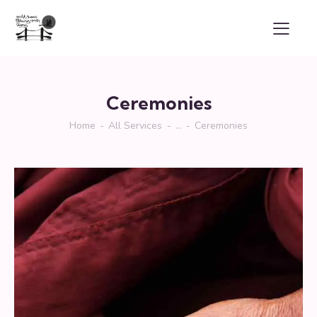
Ceremonies
Home
All Services
...
Ceremonies