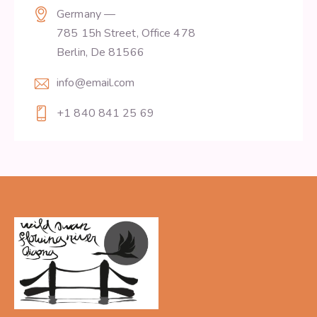
Germany —
785 15h Street, Office 478
Berlin, De 81566
info@email.com
+1 840 841 25 69