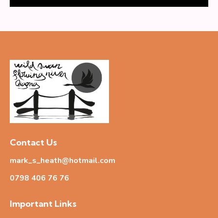
v
i
g
a
t
i
o
n
Contact Us
mark_s_heath@hotmail.com
0798 406 76
76
Important Links