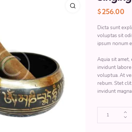
$
256.00
Dicta sunt exp
voluptas sit od
ipsum nonum e
Aquia sit amet,
invidunt labore
voluptua. At ve
rebum. Stet cli
invidunt magna 