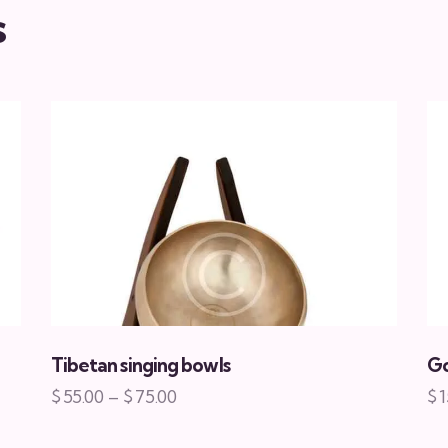
s
Tibetan singing bowls
G
$
55.00
–
$
75.00
$
1