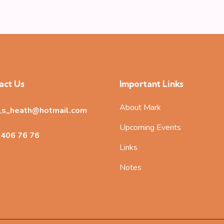
act Us
Important Links
About Mark
_s_heath@hotmail.com
Upcoming Events
 406 76
76
Links
Notes