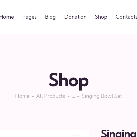
Home
Pages
Blog
Donation
Shop
Contact
Shop
Home
All Products
...
Singing Bowl Set
Singing