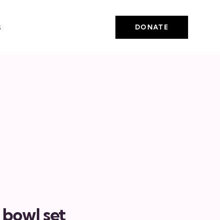
s
DONATE
 bowl set