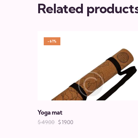
Related product
-61%
Yoga mat
$
49.00
$
19.00