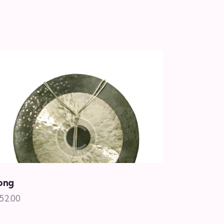
ong
52.00